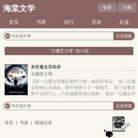
海棠文学
登录
注册
首页
书库
排行
完本
足迹
"大橘芝士球" 的小说
末世魔女异闻录
大橘芝士球
【第一位魔女用魔药契约万物，疯狂而幸运； 第二位魔
女能够点石成金，随手便搓出了一辆跑车。 第三位魔女
脚下伏跪万人，只有她能将他们拯救， 最后一位魔女背
负神秘的枷锁，无人知晓她的血脉。】 ..
首页
|
书架
|
阅读记录