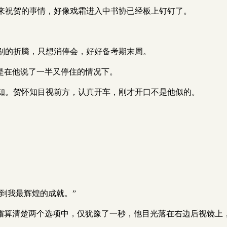
来祝贺的事情，好像戏霜进入中书协已经板上钉钉了。
别的折腾，只想消停会，好好备考期末周。
是在他说了一半又停住的情况下。
知。贺怀知目视前方，认真开车，刚才开口不是他似的。
到我最辉煌的成就。”
戏霜算清楚两个选项中，仅犹豫了一秒，他目光落在右边后视镜上