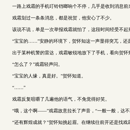
一路上戏霜的手机叮铃铛啷响个不停，几乎是收到消息前
戏霜划过一条条消息，都是祝贺，他安心了不少。
该说不说，单是一次举报戏霜就怕了，这段时间经受不起
“宝宝的……”安静的环境下，贺怀知这一声显得突兀，还
出于某种机警的雷达，戏霜敏锐地放下了手机，看向贺怀
“怎么了？”戏霜轻声问。
“宝宝的人缘，真是好。”贺怀知道。
“……”
戏霜反复咀嚼了几遍他的语气，不免觉得好笑。
“哦，这个啊——”戏霜故意拉长了声音，“一般一般，达不
“还有辉煌成就？”贺怀知挑起眉。在继续往前开还是找