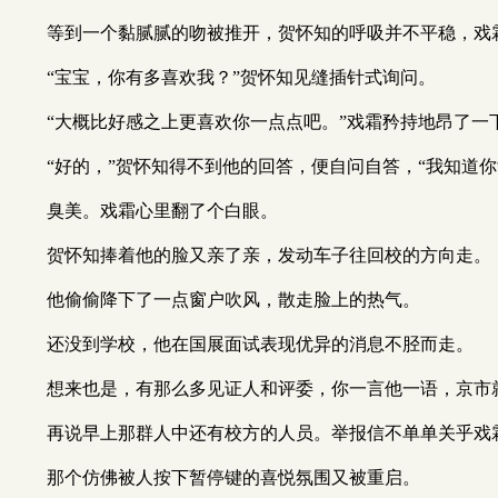
等到一个黏腻腻的吻被推开，贺怀知的呼吸并不平稳，戏
“宝宝，你有多喜欢我？”贺怀知见缝插针式询问。
“大概比好感之上更喜欢你一点点吧。”戏霜矜持地昂了一
“好的，”贺怀知得不到他的回答，便自问自答，“我知道你
臭美。戏霜心里翻了个白眼。
贺怀知捧着他的脸又亲了亲，发动车子往回校的方向走。
他偷偷降下了一点窗户吹风，散走脸上的热气。
还没到学校，他在国展面试表现优异的消息不胫而走。
想来也是，有那么多见证人和评委，你一言他一语，京市
再说早上那群人中还有校方的人员。举报信不单单关乎戏
那个仿佛被人按下暂停键的喜悦氛围又被重启。