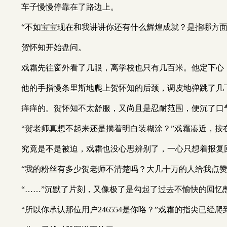
车子慢慢停靠在了路边上。
“不如宝宝现在和我讲讲你还有什么辉煌成就？是指哪方面
贺怀知开始盘问。
戏霜先往窗外看了几眼，离学校也只有几百米。他定下心
他的手指慢条里斯地爬上贺怀知的后颈，调皮地弹跳了几
痒痒的。贺怀知不太舒服，又尚且是忍耐范围，便沉了口
“贺老师真想不起来还是揣着明白装糊涂？”戏霜凑近，
究竟是不是被迫，戏霜也没心思辨别了，一心只想着报复
“我的粉丝有多少贺老师不清楚吗？大几十万的人给我点赞
“……”沉默了片刻，又像极了是勾起了过去不愉快的回忆
“所以你承认那位用户246554是你咯？”戏霜的指尖已