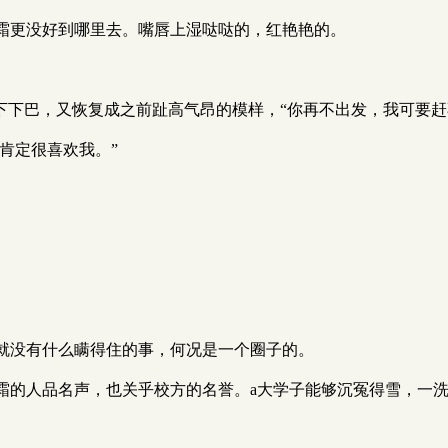
霜更没好到哪里去。嘴唇上湿哒哒的，红艳艳的。
下下巴，又恢复成之前趾高气昂的模样，“你再不出发，我可要赶
肯定很喜欢我。”
就没有什么瞒得住的事，何况是一个圈子的。
霜的人品名声，也关乎校方的名誉。a大学子能够沉冤得雪，一