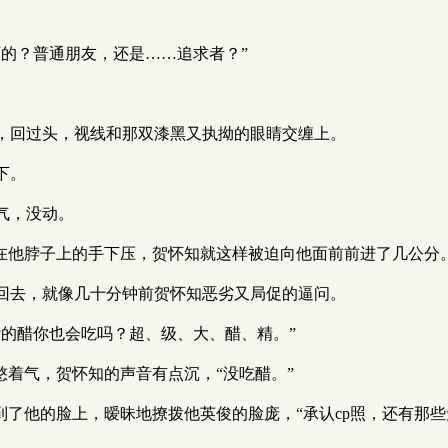
的？普通朋友，还是……追求者？”
，回过头，视线和那双漆黑又执拗的眼睛交缠上。
下。
气，没动。
按在他脖子上的手下压，贺怀知就这样被迫向他面前前进了几公分
回去，就像几十分钟前贺怀知恶劣又局促的逼问。
的醋你也会吃吗？超、级、大、醋、精。”
憋着气，贺怀知的声音有点沉，“没吃醋。”
经爬到了他的脸上，暧昧地撩拨他英俊的脸庞，“承认cp照，还有那