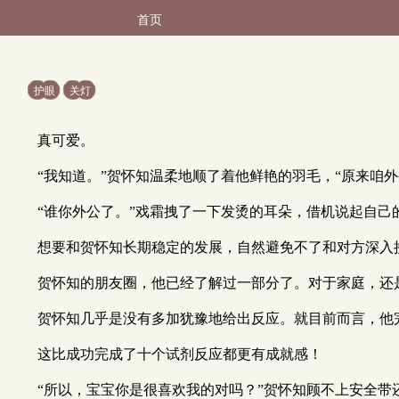
首页
护眼
关灯
真可爱。
“我知道。”贺怀知温柔地顺了着他鲜艳的羽毛，“原来咱
“谁你外公了。”戏霜拽了一下发烫的耳朵，借机说起自己
想要和贺怀知长期稳定的发展，自然避免不了和对方深入
贺怀知的朋友圈，他已经了解过一部分了。对于家庭，还
贺怀知几乎是没有多加犹豫地给出反应。就目前而言，他
这比成功完成了十个试剂反应都更有成就感！
“所以，宝宝你是很喜欢我的对吗？”贺怀知顾不上安全带