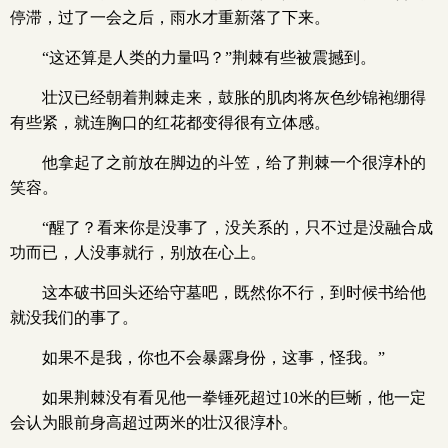
停滞，过了一会之后，雨水才重新落了下来。
“这还算是人类的力量吗？”荆棘有些被震撼到。
壮汉已经朝着荆棘走来，鼓胀的肌肉将灰色纱锦袍绷得
有些紧，就连胸口的红花都变得很有立体感。
他拿起了之前放在脚边的斗笠，给了荆棘一个很淳朴的
笑容。
“醒了？看来你是没事了，没关系的，只不过是没融合成
功而已，人没事就行，别放在心上。
这本破书回头还给守墓吧，既然你不行，到时候书给他
就没我们的事了。
如果不是我，你也不会暴露身份，这事，怪我。”
如果荆棘没有看见他一拳锤死超过10米的巨蜥，他一定
会认为眼前身高超过两米的壮汉很淳朴。