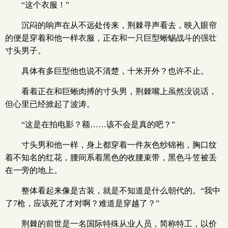
“这个衣服！”
沉闷的响声在从不远处传来，荆棘寻声看去，映入眼帘
的便是穿着和他一样衣服，正在和一只巨型蜥蜴战斗的强壮
寸头男子。
具体有多巨型他也说不清楚，十米开外？也许不止。
看着正在和巨蜥肉搏的寸头男，荆棘嘴上虽然没说话，
但心里已经掀起了波涛。
“这是在拍电影？额……该不会是真的吧？”
寸头男和他一样，身上都穿着一件灰色纱锦袍，胸口纹
着不知名的红花，腰间系着黑色的收腰束带，黑色斗笠被丢
在一旁的地上。
整体看起来像是古装，就是不知道是什么朝代的。“我中
了7枪，应该死了才对啊？难道是穿越了？”
荆棘的前世是一名国际特殊从业人员，简称特工，以价