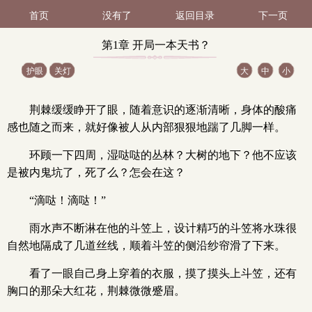
首页
没有了
返回目录
下一页
第1章 开局一本天书？
护眼
关灯
大
中
小
（求收藏）（1 / 3）
荆棘缓缓睁开了眼，随着意识的逐渐清晰，身体的酸痛
感也随之而来，就好像被人从内部狠狠地踹了几脚一样。
环顾一下四周，湿哒哒的丛林？大树的地下？他不应该
是被内鬼坑了，死了么？怎会在这？
“滴哒！滴哒！”
雨水声不断淋在他的斗笠上，设计精巧的斗笠将水珠很
自然地隔成了几道丝线，顺着斗笠的侧沿纱帘滑了下来。
看了一眼自己身上穿着的衣服，摸了摸头上斗笠，还有
胸口的那朵大红花，荆棘微微蹙眉。