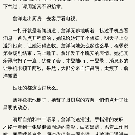
下气过，谭周游真不识抬举。
詹洋走出厨房，去客厅看电视。
一打开就是新闻频道，詹洋无聊地听着，捞过手机查看
消息，首先点开程馨的，她说给她订了个蛋糕，明天早上会
送到她家，让她记得查收。詹洋问她怎么起这么早，程馨说
第叁场刚结束，马上睡了。詹洋发了个晚安的表情。她把其
余讯息扫了一遍，犹豫了会，才登陆qq，一登录，消息多的
让手机卡顿了两秒。果然，大部分来自汪昌明，太烦了，詹
洋皱眉。
姓汪的都这么讨厌么。
詹洋欲把他删了，她瞥了眼厨房的方向，悄悄点开了汪
昌明的动态。
满屏自拍和中二语录，詹洋飞速滑过。手指滑的发麻，
才终于看到一张疑似谭周游的背影，白衣黑裤，系着工作围
裙，两手端着食盆，腿边依偎着一圈小猫，从玻璃门透进来