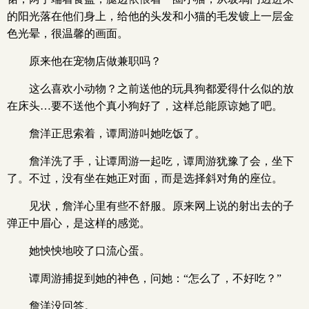
的阳光落在他们身上，给他的头发和小猫的毛发镀上一层金
色光晕，很温馨的画面。
原来他在宠物店做兼职吗？
这么喜欢小动物？之前送他的玩具狗都爱得什么似的放
在床头…要不送他个真小狗好了，这样总能原谅她了吧。
詹洋正思索着，谭周游叫她吃饭了。
詹洋洗了手，让谭周游一起吃，谭周游犹豫了会，坐下
了。不过，没有坐在她正对面，而是选择斜对角的座位。
见状，詹洋心里有些不舒服。原来网上说的射出去的子
弹正中眉心，是这样的感觉。
她怏怏地咬了口流心蛋。
谭周游捕捉到她的神色，问她：“怎么了，不好吃？”
詹洋没回答。