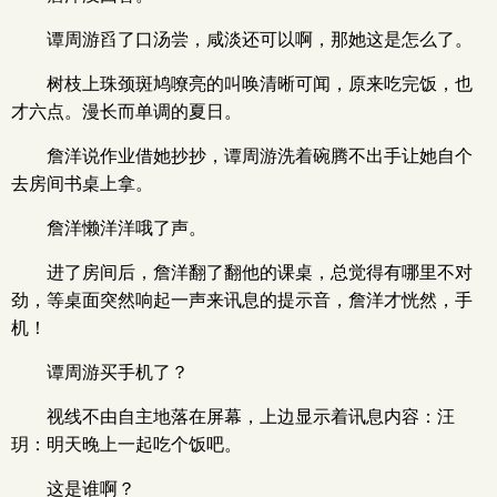
谭周游舀了口汤尝，咸淡还可以啊，那她这是怎么了。
树枝上珠颈斑鸠嘹亮的叫唤清晰可闻，原来吃完饭，也
才六点。漫长而单调的夏日。
詹洋说作业借她抄抄，谭周游洗着碗腾不出手让她自个
去房间书桌上拿。
詹洋懒洋洋哦了声。
进了房间后，詹洋翻了翻他的课桌，总觉得有哪里不对
劲，等桌面突然响起一声来讯息的提示音，詹洋才恍然，手
机！
谭周游买手机了？
视线不由自主地落在屏幕，上边显示着讯息内容：汪
玥：明天晚上一起吃个饭吧。
这是谁啊？