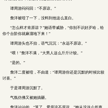
谭周游闷闷回：“不原谅。”
詹洋被噎了一下，没料到他这么直白。
“怎么样才肯原谅？”她语带威胁，“你别不识好歹哈，给
你个台阶你就麻溜地下来！”
谭周游头也不抬，语气沉沉：“永远不原谅。”
“喂！”詹洋不满，“大男人这么斤斤计较。”
“是的。”
詹洋二度被噎，不由道：“谭周游你还是沉默的时候比较
讨喜。”
于是谭周游沉默了。
气氛仿佛又被她搞砸。
詹洋讪讪的，“算了，爱原谅不原谅。”她从没这么低声