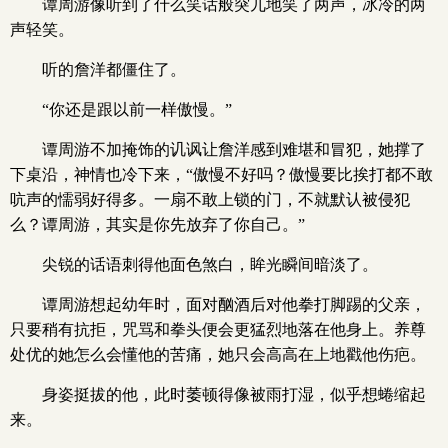
谭周游像听到了什么笑话般突兀地笑了两声，冰冷的两
声轻笑。
听的詹洋都僵住了。
“你还是跟以前一样傲慢。”
谭周游不加掩饰的讥讽让詹洋感到难堪和冒犯，她撑了
下桌沿，神情也冷下来，“傲慢不好吗？傲慢要比挨打都不敢
吭声的懦弱好得多。一扇不敢上锁的门，不就默认被侵犯
么？谭周游，其实是你先放弃了你自己。”
尖锐的话语刺得他面色煞白，眸光瞬间暗淡了。
谭周游想起幼年时，面对酗酒后对他拳打脚踢的父亲，
只要稍有抗拒，咒骂和拳头便会更猛烈地落在他身上。养尊
处优的她怎么会懂他的苦痛，她只会高高在上地戳他伤疤。
身姿挺拔的他，此时萎顿得像被雨打湿，似乎想蜷缩起
来。