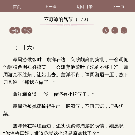
首页
上一章
返回目录
下一页
不原谅的气节（1 / 2）
护眼
关灯
大
中
小
（二十六）
谭周游做饭时，詹洋在边上兴致颇高的捣乱，一会调侃
他穿粉色围裙好搞笑，一会嫌弃他菜叶子洗的不够干净，谭
周游烦不胜烦，让她出去。詹洋不肯，谭周游眉一压，放下
刀具说：“那我不做了。”
詹洋稀奇道：“哟，你还有小脾气了。”
谭周游被她揶揄得生出一股闷气，不再言语，埋头切
菜。
詹洋倚在料理台边，歪头观察谭周游的表情，她感叹：
“你性格真好，难道你就这么轻易原谅我了？”